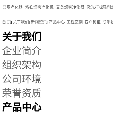
焊锡烟雾净化器滤芯材质是什么?
艾烟净化器
洛铁烟雾净化机
艾灸烟雾净化器
激光打标雕刻
首 页
|
关于我们
|
新闻资讯
|
产品中心
|
工程案例
|
客户见证
|
联系
焊锡烟雾净化器是用在哪方面
?
关于我们
焊锡烟雾净化器
用在电子厂的焊锡、
锡炉焊接生产中，主要是电路板焊
锡、激光焊锡、电...
企业简介
艾灸的烟雾应不应该去处理-艾灸烟雾
组织架构
净化器
?
了解烟雾净化器过滤系统简析内滤纸
公司环境
的原理
?
烟雾过滤净化器是一种针对工业废气
荣誉资质
烟尘，烟雾而设计的高效空气净化
器，结构由吸尘管道，高效过滤器，
产品中心
活...