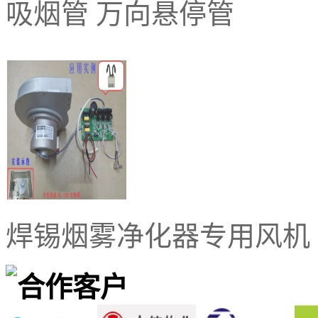
吸烟管 万向悬停管
焊锡烟雾净化器专用风机