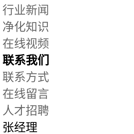
势，自动焊锡机在以下应用领域发挥
行业新闻
着重要的作用，例如：
...
净化知识
Q：自动焊锡机与传统焊锡的优点有
哪些
?
在线视频
A 企业为什么要选择自动焊锡机，使
用自动焊锡机的优点：
联系我们
1.自动焊锡机使烙铁和锡线均不需
假...
联系方式
Q：自动焊锡机的洛铁头日常如何保
养
?
在线留言
A 洛铁头是自动焊锡机重要构成部
分，也是影响焊锡质量至关重要的零
人才招聘
部件，同时也是易损件，可以说...
张经理