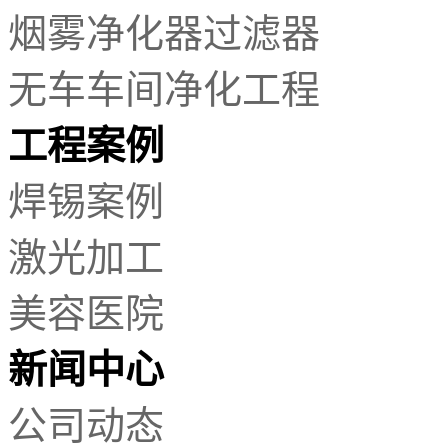
烟雾净化器过滤器
车...
什么领域用烟雾净化器合适
?
无车车间净化工程
烟雾净化器/机也叫烟尘净化机/器，
是一种节能环保的吸烟净化设备，针
工程案例
对产生的烟雾异味采取即刻吸走净
化...
焊锡案例
焊接烟气对人体的危害
?
激光加工
一．焊接烟气对人体的危害：
美容医院
在焊接操作中经常会产生一些有
毒的...
新闻中心
Q：什么领域用自动焊锡机合适
?
公司动态
A 自动焊锡技术已经成为了电子流趋